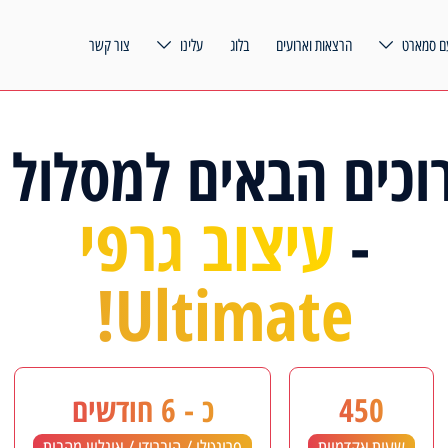
ם סמארט
הרצאות וארועים
בלוג
עלינו
צור קשר
וכים הבאים למסלול 
עיצוב גרפי
-
Ultimate!
450
כ - 6 חודשים