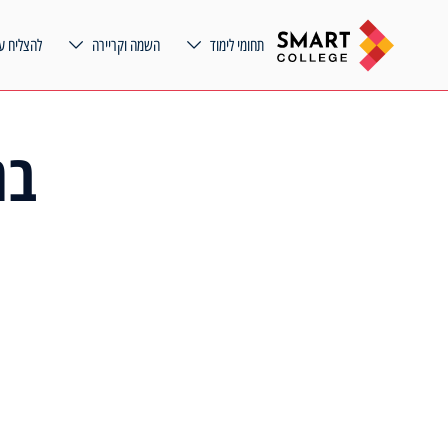
תחומי לימוד
השמה וקריירה
להצליח ע
בר