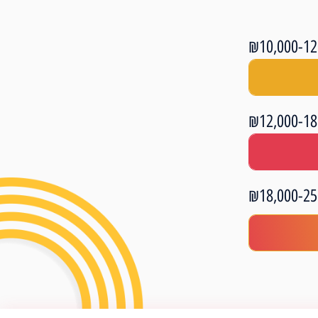
12000
18000
25000