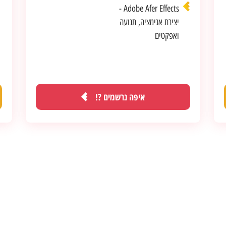
Adobe Afer Effects -
יצירת אנימציה, תנועה
מסלול Ultimate מציע התחייבות
ואפקטים
לעבודה!
לחצו פה כדי לעבור למסלול ה Ultimate !
איפה נרשמים ?!
תנו לנו למצוא לכם עבודה