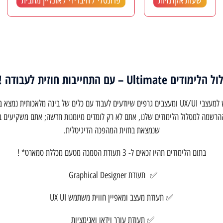
שעות אקדמיות
פרונטלי / היברידי / אונליין מהבית
ודים Ultimate – עם התחייבות חוזית לעבודה !**
הביקוש למעצבי UX/UI ומעצבים גרפים שיודעים לעבוד עם כלים של בינה מלאכותית נמצא
ההרשמה למסלול הלימודים שלנו, אתם לא רק לומדים מיומנות חדשה; אתם משקיעים ב
שנמצאת בחזית המהפכה הדיגיטלית.
בתום הלימודים תהיו זכאים ל- 3 תעודת הסמכה מטעם מכללת סמארט* !
✅ תעודת Graphical Designer
✅ תעודת מעצב ומאפיין חווית משתמש UX UI
✅ תעודת עורך וידאו ואנימציות