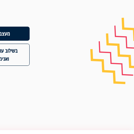
מעצב 
בשילוב ערי
ואנימ