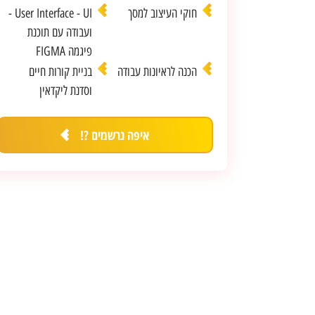
חוקי העיצוב למסך
User Interface - UI -
ועבודה עם תוכנת
מסלול Ultimate מציע התחייבות
פיגמה FIGMA
לעבודה!
הכנה לראיונות עבודה
בניית קורות חיים
וסדנת ליקדאין
לחצו פה כדי לעבור למסלול ה Ultimate !
איפה נרשמים ?!
תנו לנו למצוא לכם עבודה