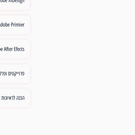
Adobe InDesign - מת
Adobe Primier - עריכת וויד
Adobe After Efects - א
פרוייקטים ופרק
הכנה לראיונות 