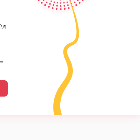
מכלל
**