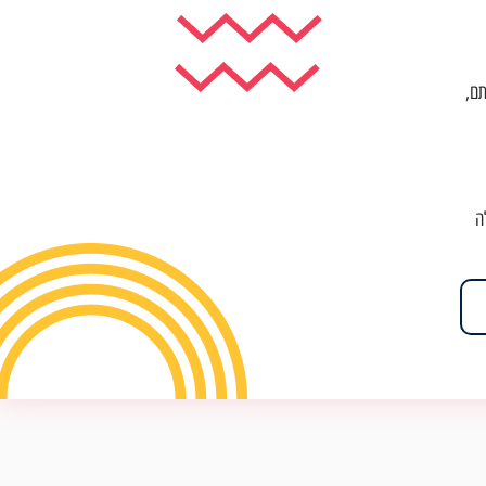
תם,
ה