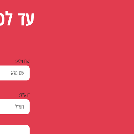
עד לכ
שם מלא:
דוא"ל: