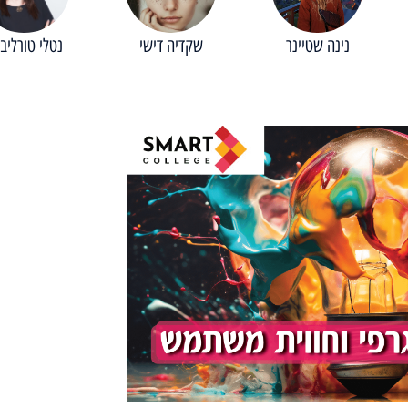
נינה שטיינר
שקדיה דישי
נטלי טורליבי
מיתר ק
צפו במיתר
היתרונות 
המתמשכת ל
והכלים לה