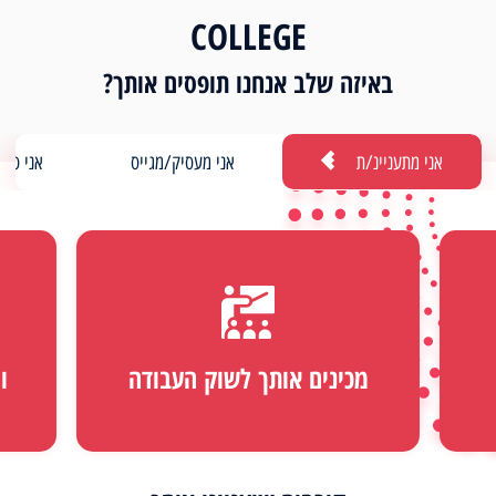
COLLEGE
באיזה שלב אנחנו תופסים אותך?
אני מתעניינ/ת
אני מעסיק/מגייס
אני סטו
מכינים אותך לשוק העבודה
ו