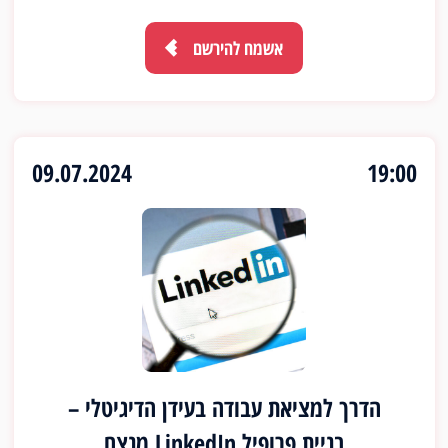
ההכנסה שלך מפרויקטים עצמאיים?
רשתות תמיכה והתאגדות:
למידה על קהילות
אשמח להירשם
וארגונים שתומכים בפרילנסרים.
09.07.2024
19:00
הדרך למציאת עבודה בעידן הדיגיטלי –
בניית פרופיל LinkedIn מנצח