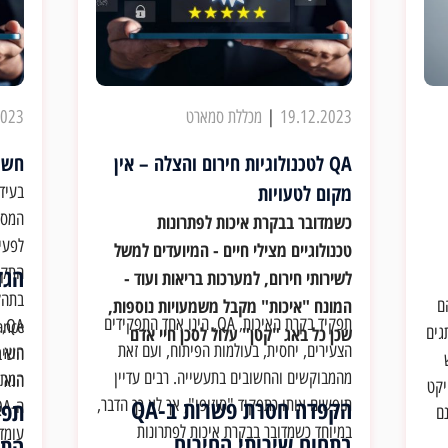
19.12.2023
|
מכללת סמארט
2023
QA לטכנולוגיות חירום והצלה – אין
חשיבות ה A
מקום לטעויות
בעידן
המספ
כשמדובר בבקרת איכות לפתרונות
לפעיל
טכנולוגיים מצילי חיים - המיועדים למשל
הגדרת A
התקי
לשירותי חירום, למערכות בריאות ועוד -
המונח "איכות" מקבל משמעויות נוספות,
ם
תפקיד בקרת האיכות, QA, הינו אחד התפקידים
QA
גים
שכן כל באג "קטן" עלול לסכן חיי אדם
הצעירים, יחסית, בעולמות הפיתוח, ועם זאת
הוא 
מהמבוקשים והחשובים בתעשייה. רבים עדיין
המתמ
הוא 
יקט
הקפדה חסרת פשרות ב-QA
תופשים אותו כתפקיד "סיזיפי", אך לא כך הדבר,
נם
במיוחד כשמדובר בבקרת איכות לפתרונות
עומד
בתחום שירותי החירום
התו