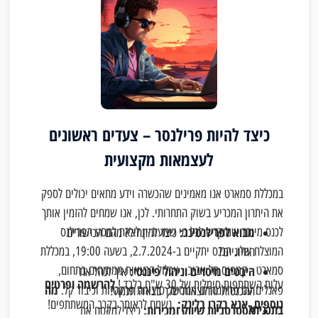
כיצד להיות פרילנסר – צעדים ראשונים
לעצמאות מקצועית
במכללת סמארט אנו מאמינים שהכשרה וידע מתאים יכולים לספק
את היתרון המכריע בשוק התחרותי. לכן, אנו שמחים להזמין אותך
מבוא לפרילנסינג:
לכנס מיוחד שמוקדש לכל מי שמעוניין לצאת למסע הפרילנס
כיצד להתחיל? מהם הכישורים
המוצלח שלו. הכנס יתקיים ב-2.7.2024, בשעה 19:00, במכללת
החיוניים?
היבטים מיסויים וניהול פיננסי:
סמארט - קמפוס תל אביב , ויכלול הרצאות ממומחים בתחום,
איך לנהל את
להרשמה ופרטים
עלות השתתפות סימלית של 30 ש"ח בלבד !
מה
פאנלים עם פרילנסרים מנוסים, סדנאות פרקטיות וכיבוד קל.
ההכנסות וההוצאות שלך בצורה חכמה?
נוספים, אנא בקרו בלינק:
נשמח לראותך בקרב המשתתפים!
בתכנית?
אסטרטגיות שיווק ומכירות:
כיצד למקסם את