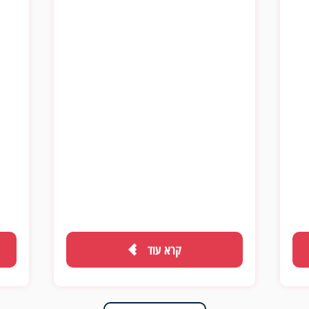
ההשלכות של כל חלק במוצר על משנהו. מעבר
לכך, נדרשים כישורים אישיים, כגון ראייה
מרחבית, יכולת ללמוד לבד ומהר תוך אימוץ
טכנולוגיות חדשות, סקרנות וכן יכולת לשאול את
השאלות הנכונות. זאת, לצד אסרטיביות, נחישות
וירידה לפרטים הקטנים. ביצוע תהליך בדיקות
כיום אינו מסתכם בלחיצה על כפתורים שונים
וסימון תיבות. אנשי QA מבצעים מגוון רחב של
פעולות מעמיקות בחלקים שונים של המוצר, ואף
מאחורי הקלעים. המטרה שלהם היא להבטיח
פיתוח מוצר שעונה על ציפיות ודרישות הלקוח,
וגם עומד ברמת האיכות הנדרשת בהיבטי
אבטחה, אינטגרציה, שימושיות ויציבות לאורך
קרא עוד
זמן.