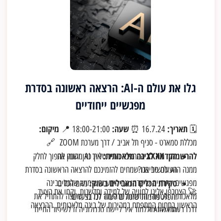
גלו את עולם ה-AI: הרצאה ראשונה בסדרת
מפגשיים ייחודיים
תאריך:
שעה:
מיקום:
18:00-21:00 📍
16.7.24 ⏰
🗓
מכללת סמארט - סניף תל אביב / דרך מערכת ZOOM 🔗
להרשמה: XXXX
הקדמה לבינה מלאכותית:
איך AI משנה את
המהפכה הדיגיטלית כאן והזמן להפוך לחלק
העולם סביבנו?
ממנה הוא עכשיו! אנו שמחים להזמינכם להרצאה הראשונה בסדרת
סקירת הכלים המובילים בשוק:
מפגשים ייחודיים שיקדמו את הידע והשימוש שלכם בבינה
מהם הכלים
🚀 הצטרפו אלינו לחוויה של למידה וחדשנות, וקחו את הצעד
מלאכותית AI. זוהי הזדמנות מדהימה לכל מי שרוצה להתחיל את
והפלטפורמות שיכולים לעזור לנו בצעדים
הראשון בתחום המתפתח במהירות של בינה מלאכותית. ההרצאה
דרכו בעולם ה-AI וללמוד איך ליישם טכנולוגיה זו לשיפור החיים
הראשונים?
היא פתיחה לסדרת מפגשים . עלות סימלית של 30 ש"ח לנרשם