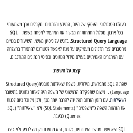
בעולם הטכנולוגי והעסקי של היום, המידע והנתונים מקבלים ערך משמעותי
SQL
בכל ארגון. מסלול התמחות זה מכשיר את המועמד למפתח בשפת
–
Structured Query Language
, בדגש על ניסיון מעשי. השיעורים בנויים
מהסברים לצד תרגולים מעמיקים על מנת לאפשר לסטודנט להתמודד בהצלחה
עם האתגרים האמיתיים בעולם מידול הנתונים ובסיסי הנתונים המורכבים.
קצת על השפה
:
שפת ה SQL מתפרשת, מילולית, כשפת שאילתות מובנית(Structured Query
Language) , משום שתפקידה הראשוני של השפה היה לאחזר נתונים בתשובה
ל
שאילתות
. עם הזמן הורחב תפקידה להרבה יותר מכך, ולכן מקובל כיום לכנות
את הוראות השפה כ"משפטים" (SQL Statements) ולא "שאילתות" (SQL
Queries) כבעבר.
SQL היא שפת מחשב הצהרתית, כלומר, היא מתארת רק מה לבצע ולא כיצד