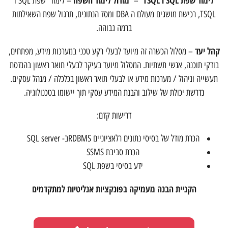
לימוד שפת
SQL
ו
TSQL
מודול לימוד השפה
–
– לימוד שפת SQL ו
TSQL, רכישת מושגים מעולם ה DBA ומסד הנתונים, תרגול שפת השאילתות
ברמה גבוהה.
קהל יעד
– מסלול הכשרה זה מיועד לבעלי רקע טכני במערכות מידע, מפתחים,
בודקי תוכנה, אנשי תשתיות. המסלול מיועד בעיקר לבעלי תואר ראשון בהנדסת
תעשייה וניהול / מערכות מידע או לבעלי תואר ראשון בכלכלה / מנהל עסקים.
נדרשת יכולת של שילוב והבנת המידע עסקי תוך יישומו בטכנולוגיה.
דרישות קדם:
הכרת מודל של בסיסי נתונים רלאציוניים RDBMSב- SQL server
הכרת סביבת SSMS
ידע בסיסי בשפת SQL
הקניית הבנה מעמיקה בפונקציות אנליטיות למתקדמים