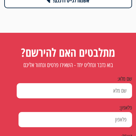
אשמח לגייס דרככם!
מתלבטים האם להירשם?
בוא נדבר ונחליט יחד - השאירו פרטים ונחזור אליכם
שם מלא:
פלאפון: