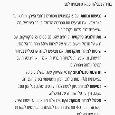
בחירה במכללת סמארט תבטיח לכם:
נגישות ונוחות
: עם 6 קמפוסים מפוזרים ברחבי הארץ, מירכא ועד
באר שבע, אנו מציעים את הפריסה הגדולה ביותר בישראל, מה
שמאפשר לכם ללמוד בקרבת בית.
מתודולוגיה פרקטית
: קורסים שלנו מבוססים על פרקטיקום, עם
דגש על תרגול ויישום מעשי של לפחות 60% מהחומר הלימודי.
שיטות למידה מתקדמות
: אנו מציעים למידה פרונטלית בכיתות
חדישות, וכן אופציות ללמידה היברידית, אונליין או דיגיטלית עם
תמיכה מלאה מהמרצים.
חדשנות טכנולוגית
: קורסי ההייטק שלנו משלבים בינה
מלאכותית (AI), נותנים לכם יתרון משמעותי בשוק העבודה.
גמישות למידה
: ניתן לגשת לכל הקורסים שלנו, בכל זמן ומכל
מקום, דרך פורטל הלמידה של המכללה.
מסלול למידה ממוקד
: הקורסים שלנו מותאמים לדרישות השוק
הישראלי, ותוך כ-4 חודשים תהפכו למועמדים מבוקשים למשרות
עם תנאים מעולים.