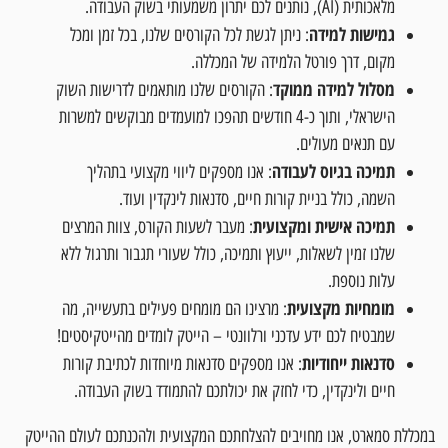
מלאכותית (AI), נותנים לכם יתרון משמעותי בשוק העבודה.
גמישות למידה
: ניתן לגשת לכל הקורסים שלנו, בכל זמן ומכל
מקום, דרך פורטל הלמידה של המכללה.
מסלול למידה ממוקד
: הקורסים שלנו מותאמים לדרישות השוק
הישראלי, ותוך כ-4 חודשים תהפכו למועמדים מבוקשים למשרות
עם תנאים מעולים.
תמיכה בגיוס לעבודה
: אנו מספקים ליווי מקצועי בתהליך
השמה, כולל בניית קורות חיים, סדנאות לינקדין ועוד.
תמיכה אישית ומקצועית
: מעבר לשעות הקורס, צוות המרצים
שלנו זמין לשאלות, ייעוץ ותמיכה, כולל שעורי תגבור ותרגול ללא
עלות נוספת.
מומחיות מקצועית
: מרצינו הם מומחים פעילים בתעשייה, מה
שמבטיח לכם ידע עדכני ורלוונטי – הייטק לומדים מהייטקיסטים!
סדנאות ייחודיות
: אנו מספקים סדנאות מיוחדות לכתיבת קורות
חיים ולינקדין, כדי לחזק את יכולתכם להתמודד בשוק העבודה.
במכללת סמארט, אנו מחויבים להצלחתכם המקצועית ולהכנתכם לעולם ההייטק