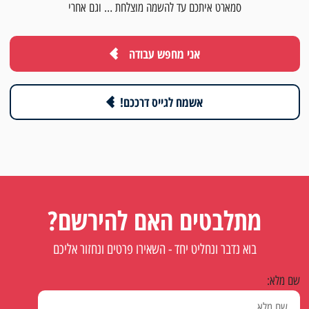
סמארט איתכם עד להשמה מוצלחת … וגם אחרי
אני מחפש עבודה
אשמח לגייס דרככם!
מתלבטים האם להירשם?
בוא נדבר ונחליט יחד - השאירו פרטים ונחזור אליכם
שם מלא: