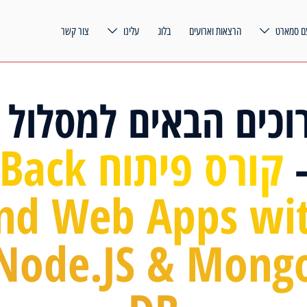
ם סמארט
הרצאות וארועים
בלוג
עלינו
צור קשר
וכים הבאים למסלול 
קורס פיתוח Back
nd Web Apps wi
Node.JS & Mong