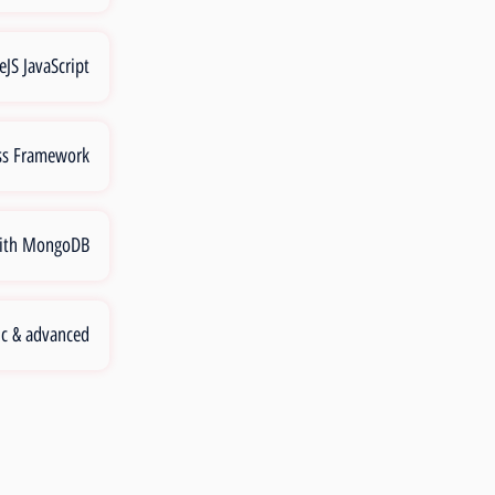
JS JavaScript
ss Framework
with MongoDB
ic & advanced