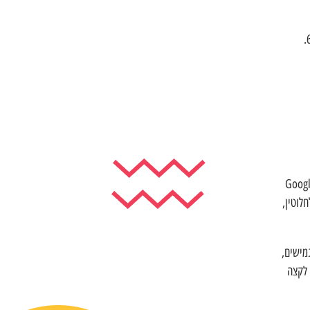
פורמת פיתוח ואירוח שרתי Web המבוססת על מנוע ה- JavaScript של Google
חלוטין,
זאת, לבנות יישומי Web מהירים וגמישים,
קצה לקצה