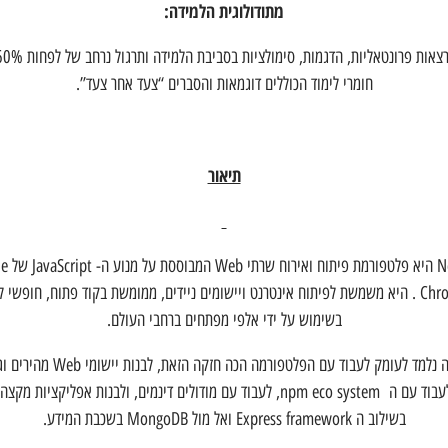
מתודולוגית הלמידה
:
צאות פרונטאליות, הדגמות, סימולציות בסביבת הלמידה ותרגול נרחב של לפחות 60%.
חומרי לימוד הכוללים דוגמאות והסברים “צעד אחר צעד”.
תיאור
Node.JS היא פלט
Chrome V8 . היא משמשת לפיתוח אינטרנט ויישומים ניידים, ממומשת בקוד פתוח, חופשי ל
בשימוש על ידי אלפי מפתחים ברחבי העולם.
בקורס זה נלמד לעומק לעבוד עם הפלטפורמה הכה חזקה ה
נלמד לעבוד עם ה npm eco system, לעבוד עם מודולים דינמים, ולבנות אפליקציות מ
בשילוב ה Express framework ואל מול MongoDB בשכבת המידע.