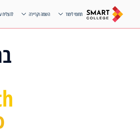
תחומי לימוד
השמה וקריירה
להצליח ע
בר
-
th
o