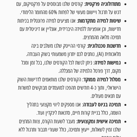
מתודולוגיה פרקטית
: קורסים שלנו מבוססים על פרקטיקום, עם
דגש על תרגול ויישום מעשי של לפחות 60% מהחומר הלימודי.
שיטות למידה מתקדמות
: אנו מציעים למידה פרונטלית בכיתות
חדישות, וכן אופציות ללמידה היברידית, אונליין או דיגיטלית עם
תמיכה מלאה מהמרצים.
חדשנות טכנולוגית
: קורסי ההייטק שלנו משלבים בינה
מלאכותית (AI), נותנים לכם יתרון משמעותי בשוק העבודה.
גמישות למידה
: ניתן לגשת לכל הקורסים שלנו, בכל זמן ומכל
מקום, דרך פורטל הלמידה של המכללה.
מסלול למידה ממוקד
: הקורסים שלנו מותאמים לדרישות השוק
הישראלי, ותוך כ-4 חודשים תהפכו למועמדים מבוקשים למשרות
עם תנאים מעולים.
תמיכה בגיוס לעבודה
: אנו מספקים ליווי מקצועי בתהליך
השמה, כולל בניית קורות חיים, סדנאות לינקדין ועוד.
תמיכה אישית ומקצועית
: מעבר לשעות הקורס, צוות המרצים
שלנו זמין לשאלות, ייעוץ ותמיכה, כולל שעורי תגבור ותרגול ללא