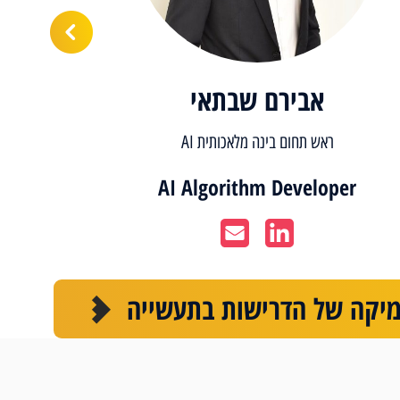
אבירם שבתאי
ראש תחום בינה מלאכותית AI
ראש תחום בדי
AI Algorithm Developer
מיקה של הדרישות בתעשייה