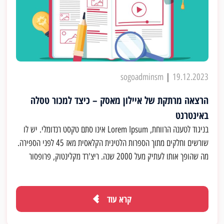
sogoadminsm
|
19.12.2023
הרצאה מרתקת של איילון מאסק – כיצד למכור טסלה
באינטרנט
בניגוד לטענה הרווחת, Lorem Ipsum אינו סתם טקסט רנדומלי. יש לו
שורשים וחלקים מתוך הספרות הלטינית הקלאסית מאז 45 לפני הספירה.
מה שהופך אותו לעתיק מעל 2000 שנה. ריצ'רד מקלינטוק, פרופסור
לטיני בקולג' של המפדן-סידני בורג'יניה, חיפש את אחת המילים
המעורפלות ביותר בלטינית - consectetur - מתוך פסקאות של Lorem
Ipsum ודרך ציטוטים של המילה מתוך הספרות הקלאסית, הוא גילה מקור
קרא עוד
בלתי ניתן לערעור. Lorem Ipsum מגיע מתוך מקטע 1.10.32 ו-