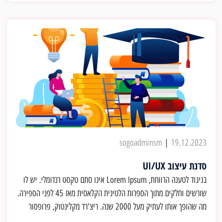
1.10.33 של "de Finibus Bonorum et Malorum" (הקיצוניות של
הטוב והרע) שנכתב על ידי קיקרו ב-45 לפני הספירה. ספר זה הוא מאמר
על תאוריית האתיקה, שהיה מאוד מפורסם בתקופת הרנסנס. השורה
הראשונה של "Lorem ipsum dolor sit amet", שמופיעה בטקסטים
של Lorem Ipsum, באה משורה במקטע 1.10.32
sogoadminsm
|
19.12.2023
סדנת עיצוב UI/UX
בניגוד לטענה הרווחת, Lorem Ipsum אינו סתם טקסט רנדומלי. יש לו
שורשים וחלקים מתוך הספרות הלטינית הקלאסית מאז 45 לפני הספירה.
מה שהופך אותו לעתיק מעל 2000 שנה. ריצ'רד מקלינטוק, פרופסור
לטיני בקולג' של המפדן-סידני בורג'יניה, חיפש את אחת המילים