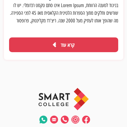
בניגוד לטענה הרווחת, Lorem Ipsum אינו סתם טקסט רנדומלי. יש לו
שורשים וחלקים מתוך הספרות הלטינית הקלאסית מאז 45 לפני הספירה.
מה שהופך אותו לעתיק מעל 2000 שנה. ריצ'רד מקלינטוק, פרופסור
לטיני בקולג' של המפדן-סידני בורג'יניה, חיפש את אחת המילים
המעורפלות ביותר בלטינית - consectetur - מתוך פסקאות של Lorem
Ipsum ודרך ציטוטים של המילה מתוך הספרות הקלאסית, הוא גילה מקור
קרא עוד
בלתי ניתן לערעור. Lorem Ipsum מגיע מתוך מקטע 1.10.32 ו-
1.10.33 של "de Finibus Bonorum et Malorum" (הקיצוניות של
הטוב והרע) שנכתב על ידי קיקרו ב-45 לפני הספירה. ספר זה הוא מאמר
על תאוריית האתיקה, שהיה מאוד מפורסם בתקופת הרנסנס. השורה
הראשונה של "Lorem ipsum dolor sit amet", שמופיעה בטקסטים
של Lorem Ipsum, באה משורה במקטע 1.10.32