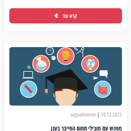
המעורפלות ביותר בלטינית - consectetur - מתוך פסקאות של Lorem
Ipsum ודרך ציטוטים של המילה מתוך הספרות הקלאסית, הוא גילה מקור
קרא עוד
בלתי ניתן לערעור. Lorem Ipsum מגיע מתוך מקטע 1.10.32 ו-
1.10.33 של "de Finibus Bonorum et Malorum" (הקיצוניות של
הטוב והרע) שנכתב על ידי קיקרו ב-45 לפני הספירה. ספר זה הוא מאמר
על תאוריית האתיקה, שהיה מאוד מפורסם בתקופת הרנסנס. השורה
הראשונה של "Lorem ipsum dolor sit amet", שמופיעה בטקסטים
של Lorem Ipsum, באה משורה במקטע 1.10.32
sogoadminsm
|
19.12.2023
מפגש עם מובילי תחום הסייבר בענן