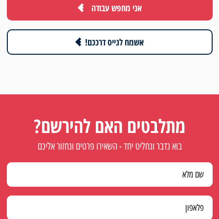
אני מחפש עבודה
אשמח לגייס דרככם!
מתלבטים האם להירשם?
בוא נדבר ונחליט יחד - השאירו פרטים ונחזור אליכם