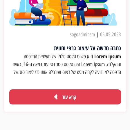
sogoadminsm
|
05.05.2023
כתבה חדשה על עיצוב גרפי וחווית
Lorem Ipsum
הוא פשוט טקסט גולמי של תעשיית ההדפסה
וההקלדה. Lorem Ipsum היה טקסט סטנדרטי עוד במאה ה-16, כאשר
הדפסה לא ידועה לקחה מגש של דפוס ועירבלה אותו כדי ליצור סוג של
ספר דגימה. ספר זה שרד לא רק חמש מאות שנים אלא גם את הקפיצה
לתוך ההדפסה האלקטרונית, ונותר כמו שהוא ביסודו. ספר זה הפך
פופולרי יותר בשנות ה-60 עם ההוצאה לאור של גליון פונטי המכיל
קרא עוד
פסקאות של Lorem Ipsum. ועוד יותר לאחרונה עם פרסום תוכנות
המחשב האישי כגון Aldus page maker שמכיל גרסאות של Lorem
Ipsum.