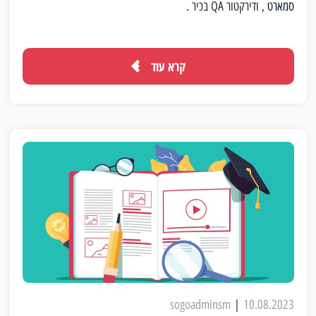
סמארט
, ודירקטור QA בכיר .
קרא עוד
sogoadminsm
|
10.08.2023