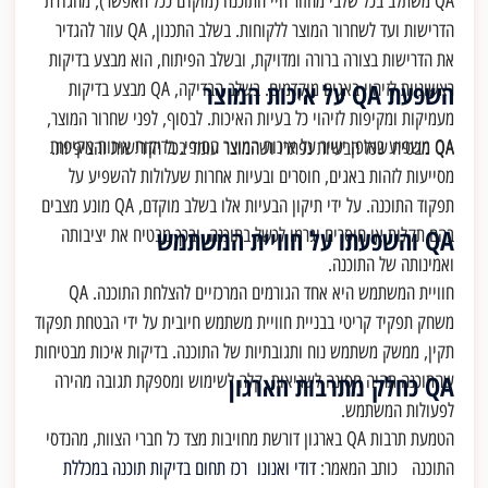
QA משתלב בכל שלבי מחזור חיי התוכנה (מוקדם ככל האפשר), מהגדרת
הדרישות ועד לשחרור המוצר ללקוחות. בשלב התכנון, QA עוזר להגדיר
את הדרישות בצורה ברורה ומדויקת, ובשלב הפיתוח, הוא מבצע בדיקות
השפעת QA על איכות המוצר
ראשוניות לזיהוי באגים מוקדמים. בשלב הבדיקה, QA מבצע בדיקות
מעמיקות ומקיפות לזיהוי כל בעיות האיכות. לבסוף, לפני שחרור המוצר,
QA משפיע באופן ישיר על איכות המוצר הסופי. בדיקות איכות מקיפות
QA מבטיח שכל הבעיות נפתרו ושהמוצר עומד בכל הדרישות והציפיות.
מסייעות לזהות באגים, חוסרים ובעיות אחרות שעלולות להשפיע על
תפקוד התוכנה. על ידי תיקון הבעיות אלו בשלב מוקדם, QA מונע מצבים
QA והשפעתו על חוויית המשתמש
בהם תקלות או חוסרים יגרמו לכשל בתוכנה, ובכך מבטיח את יציבותה
ואמינותה של התוכנה.
חוויית המשתמש היא אחד הגורמים המרכזיים להצלחת התוכנה. QA
משחק תפקיד קריטי בבניית חוויית משתמש חיובית על ידי הבטחת תפקוד
תקין, ממשק משתמש נוח ותגובתיות של התוכנה. בדיקות איכות מבטיחות
QA כחלק מתרבות הארגון
שהתוכנה תהיה חסינה לשגיאות, קלה לשימוש ומספקת תגובה מהירה
לפעולות המשתמש.
הטמעת תרבות QA בארגון דורשת מחויבות מצד כל חברי הצוות, מהנדסי
התוכנה כותב המאמר:
דודי ואנונו
רכז תחום בדיקות תוכנה במכללת