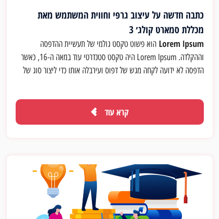
כתבה חדשה על עיצוב גרפי וחווית המשתמש מאת
מכללת סמארט קולג׳ 3
Lorem Ipsum
הוא פשוט טקסט גולמי של תעשיית ההדפסה
וההקלדה. Lorem Ipsum היה טקסט סטנדרטי עוד במאה ה-16, כאשר
הדפסה לא ידועה לקחה מגש של דפוס ועירבלה אותו כדי ליצור סוג של
ספר דגימה. ספר זה שרד לא רק חמש מאות שנים אלא גם את הקפיצה
לתוך ההדפסה האלקטרונית, ונותר כמו שהוא ביסודו. ספר זה הפך
פופולרי יותר בשנות ה-60 עם ההוצאה לאור של גליון פונטי המכיל
קרא עוד
פסקאות של Lorem Ipsum. ועוד יותר לאחרונה עם פרסום תוכנות
המחשב האישי כגון Aldus page maker שמכיל גרסאות של Lorem
Ipsum.