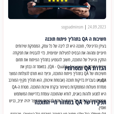
sogoadminsm
|
24.09.2023
חשיבות ה QA בתהליך פיתוח תוכנה
בעידן הדיגיטלי, תוכנה היא לב ליבה של כל עסק, המספקת שירותים
חיוניים ומהווה את הבסיס לפעילות יומיומית. כדי להבטיח את תפקודה
התקין והיעיל של התוכנה, חשוב להטמיע בתהליך הפיתוח את תחום
הגדרת QA ומטרותיו
איכות התוכנה (QA - Quality Assurance). במאמר זה נבחן את
חשיבותו של QA בתהליך פיתוח התוכנה, וכיצד הוא תורם להצלחת המוצר
QA, או בעברית בדיקות תוכנה (אבטחת איכות), הוא תהליך מקיף המורכב
הסופי.
מסדרת פעולות המתמקדות בשיפור ובקרת איכות התוכנה. מטרת ה-QA
היא למנוע ולזהות באגים, לוודא שהתוכנה עומדת בדרישות המשתמש
תפקידו של QA במחזור חיי התוכנה
ובסטנדרטים גבוהים של איכות על מנת להבטיח שהמוצר יהיה יציב, נגיש
ואמין.