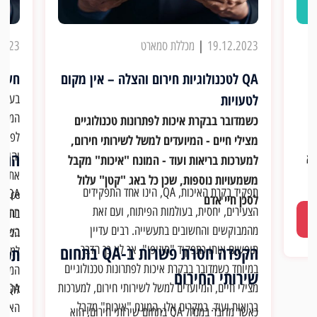
19.12.2023
|
מכללת סמארט
2023
QA לטכנולוגיות חירום והצלה – אין מקום
חשיבות ה QA 
לטעויות
בעידן
המספק
כשמדובר בבקרת איכות לפתרונות טכנולוגיים
לפעיל
מצילי חיים - המיועדים למשל לשירותי חירום,
 היה
הגדרת QA 
והיעי
פסה לא
למערכות בריאות ועוד - המונח "איכות" מקבל
ור
משמעויות נוספות, שכן כל באג "קטן" עלול
תפקיד בקרת האיכות, QA, הינו אחד התפקידים
QA
ות
לסכן חיי אדם
הצעירים, יחסית, בעולמות הפיתוח, ועם זאת
תהליך
בתהלי
מהמבוקשים והחשובים בתעשייה. רבים עדיין
המוצר
ך
הקפדה חסרת פשרות ב-QA בתחום
תופשים אותו כתפקיד "סיזיפי", אך לא כך הדבר,
תפקידו של 
למנוע
של גליון
במיוחד כשמדובר בבקרת איכות לפתרונות טכנולוגיים
המשתמ
Lore. ועוד יותר
שירותי החירום
מצילי חיים, המיועדים למשל לשירותי חירום, למערכות
QA
להבטי
בריאות ועוד. במקרים אלו, המונח "איכות" מקבל
האפשר
כאשר מדובר במנהל QA בתחום שירותי חירום, הוא