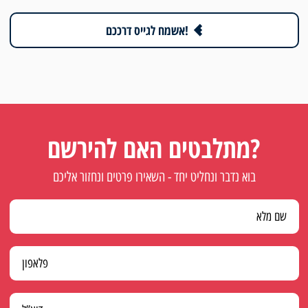
אשמח לגייס דרככם!
מתלבטים האם להירשם?
בוא נדבר ונחליט יחד - השאירו פרטים ונחזור אליכם